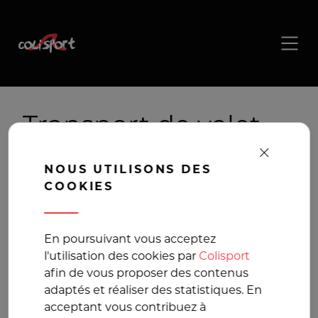
Transport de volet ,
livraison de volet
NOUS UTILISONS DES
COOKIES
La solution de
transport pour vos
En poursuivant vous acceptez
l'utilisation des cookies par
Colisport
colis volumineux
afin de vous proposer des contenus
adaptés et réaliser des statistiques. En
acceptant vous contribuez à