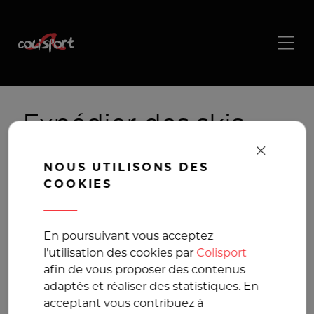
Expédier des skis,
Livraison skis
NOUS UTILISONS DES
COOKIES
Transport en France
et en Europe au
En poursuivant vous acceptez
l'utilisation des cookies par
Colisport
meilleur prix
afin de vous proposer des contenus
adaptés et réaliser des statistiques. En
acceptant vous contribuez à