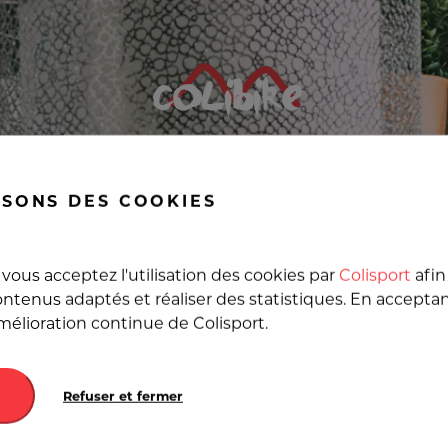
armoire , livraison d'arm
ISONS DES COOKIES
de transport pour vos co
vous acceptez l'utilisation des cookies par
Colisport
afin
ntenus adaptés et réaliser des statistiques. En accepta
amélioration continue de Colisport.
Destination
Refuser et fermer