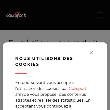
Expédier un produit
acheté ou vendu sur
NOUS UTILISONS DES
Facebook
COOKIES
Livraison d'un produit
En poursuivant vous acceptez
l'utilisation des cookies par
Colisport
acheté ou vendu sur
afin de vous proposer des contenus
adaptés et réaliser des statistiques. En
Facebook
acceptant vous contribuez à