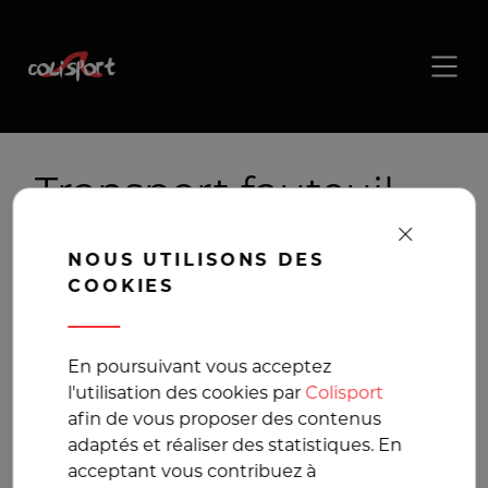
Transport fauteuil,
Livraison fauteuil
NOUS UTILISONS DES
COOKIES
La solution de
transport pour vos
En poursuivant vous acceptez
l'utilisation des cookies par
Colisport
colis volumineux
afin de vous proposer des contenus
adaptés et réaliser des statistiques. En
acceptant vous contribuez à