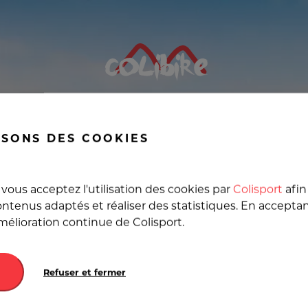
nche de SUP, Livraison 
ISONS DES COOKIES
 France et en Europe au 
vous acceptez l'utilisation des cookies par
Colisport
afin
ntenus adaptés et réaliser des statistiques. En accepta
amélioration continue de Colisport.
Destination
Refuser et fermer