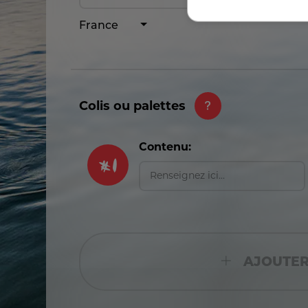
France
Colis ou palettes
#
1
Contenu:
AJOUTER