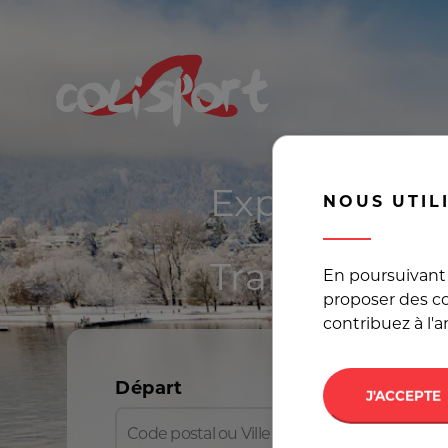
Expédier pla
NOUS UTIL
Transport en
En poursuivant 
proposer des co
contribuez à l'
Départ
J'ACCEPTE