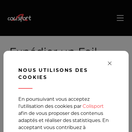
Expédier un Foil,
Livraison Foil
NOUS UTILISONS DES
COOKIES
Transport en France
et en Europe au
En poursuivant vous acceptez
l'utilisation des cookies par
Colisport
meilleur prix
afin de vous proposer des contenus
adaptés et réaliser des statistiques. En
acceptant vous contribuez à