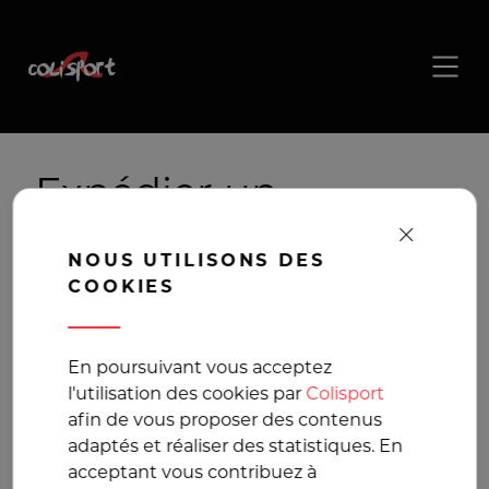
Expédier un
Snowboard, Livraison
NOUS UTILISONS DES
Snowboard
COOKIES
Transport en France
En poursuivant vous acceptez
l'utilisation des cookies par
Colisport
et en Europe au
afin de vous proposer des contenus
adaptés et réaliser des statistiques. En
meilleur prix
acceptant vous contribuez à