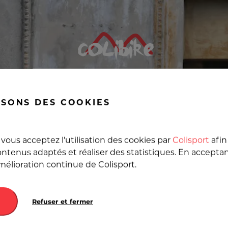
 moteur, Livraison de v
ISONS DES COOKIES
u meilleur prix en Franc
vous acceptez l'utilisation des cookies par
Colisport
afin
ntenus adaptés et réaliser des statistiques. En accepta
amélioration continue de Colisport.
Destination
Refuser et fermer