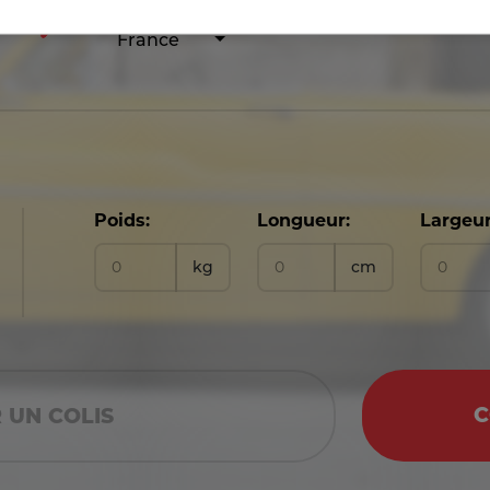
France
Poids:
Longueur:
Largeur
kg
cm
C
 UN COLIS