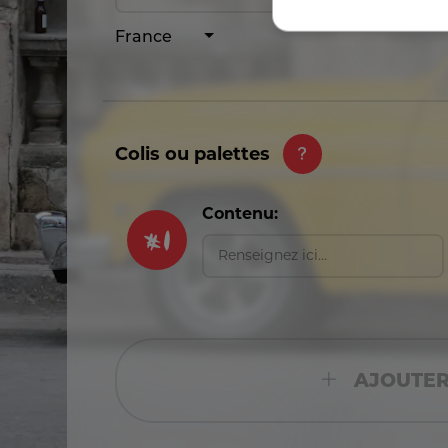
France
Colis ou palettes
#
1
Contenu:
AJOUTER