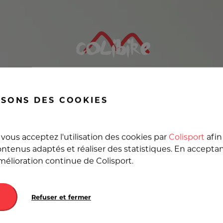
 canapé, Livraison d'un
ISONS DES COOKIES
u meilleur prix en Franc
vous acceptez l'utilisation des cookies par
Colisport
afin
ntenus adaptés et réaliser des statistiques. En accepta
amélioration continue de Colisport.
Destination
Refuser et fermer