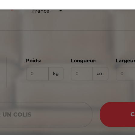
France
Poids:
Longueur:
Largeur
kg
cm
C
 UN COLIS