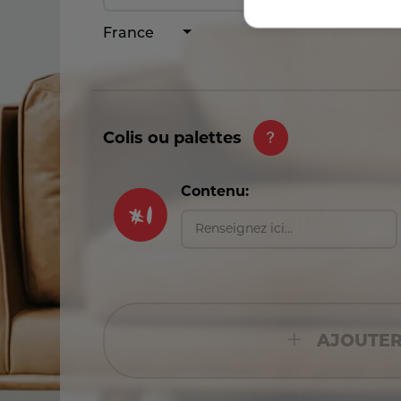
France
Colis ou palettes
#
1
Contenu:
AJOUTER