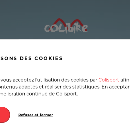
che de Wing, Livraison 
ISONS DES COOKIES
France et en Europe au m
vous acceptez l'utilisation des cookies par
Colisport
afin
ntenus adaptés et réaliser des statistiques. En accepta
amélioration continue de Colisport.
Destination
Refuser et fermer