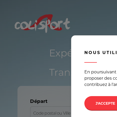
Expédier plan
NOUS UTIL
Transport en 
En poursuivant 
proposer des co
contribuez à l'
Départ
J'ACCEPTE