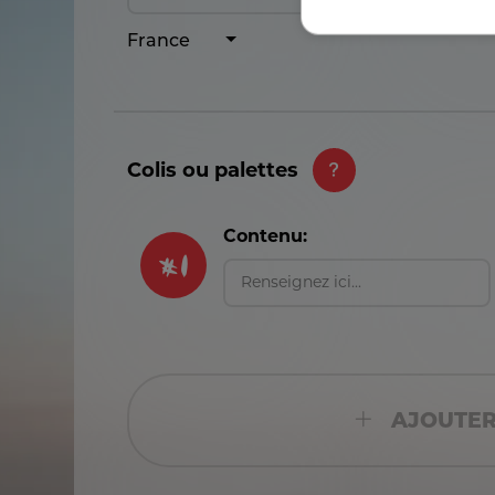
France
Colis ou palettes
#
1
Contenu:
AJOUTER