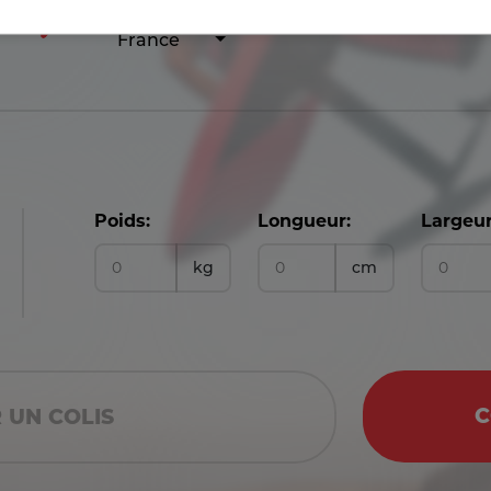
France
Poids:
Longueur:
Largeur
kg
cm
C
 UN COLIS