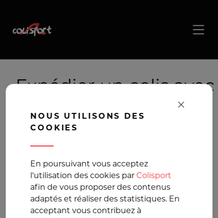
Expédier un colis avec
Geodis, Livraison
NOUS UTILISONS DES
Geodis
COOKIES
Transport en France
En poursuivant vous acceptez
l'utilisation des cookies par
Colisport
et en Europe au
afin de vous proposer des contenus
adaptés et réaliser des statistiques. En
meilleur prix
acceptant vous contribuez à