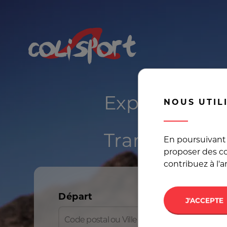
Expédier un v
NOUS UTIL
Transport en
En poursuivant 
proposer des co
contribuez à l'
Départ
J'ACCEPTE