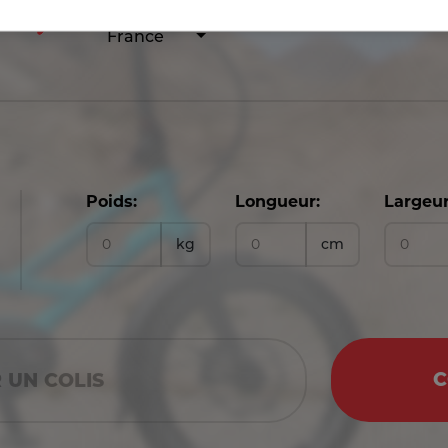
France
Poids:
Longueur:
Largeur
kg
cm
C
 UN COLIS