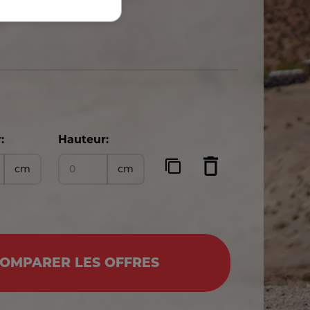
:
Hauteur:
cm
cm
OMPARER LES OFFRES