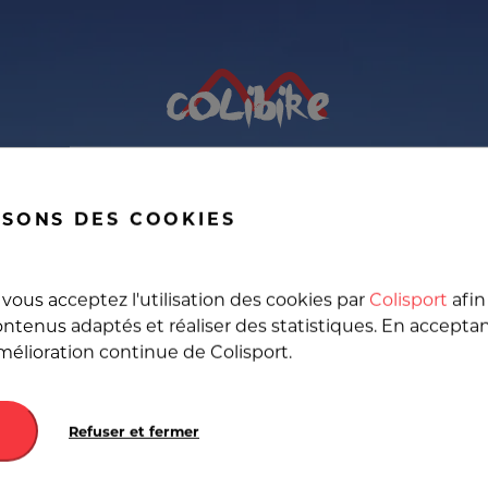
élo cargo, Livraison de 
ISONS DES COOKIES
 France et en Europe au 
vous acceptez l'utilisation des cookies par
Colisport
afin
ntenus adaptés et réaliser des statistiques. En accepta
amélioration continue de Colisport.
Destination
Refuser et fermer