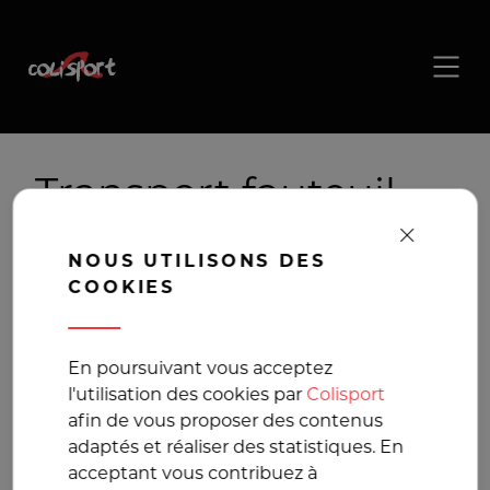
Transport fauteuil,
Livraison fauteuil
NOUS UTILISONS DES
COOKIES
La solution de
transport pour vos
En poursuivant vous acceptez
l'utilisation des cookies par
Colisport
colis volumineux
afin de vous proposer des contenus
adaptés et réaliser des statistiques. En
acceptant vous contribuez à