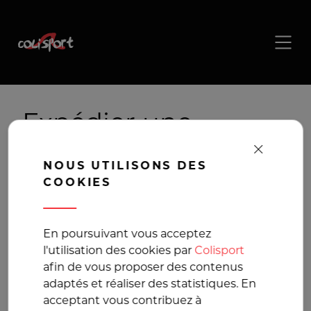
Expédier une
trotinette, Livraison
NOUS UTILISONS DES
trotinette
COOKIES
Transport en France
En poursuivant vous acceptez
l'utilisation des cookies par
Colisport
et en Europe au
afin de vous proposer des contenus
adaptés et réaliser des statistiques. En
meilleur prix
acceptant vous contribuez à