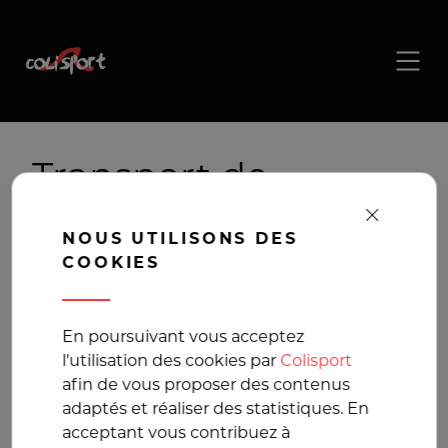
Transport de
chauffage , livraison
NOUS UTILISONS DES
de chauffage
COOKIES
La solution de
En poursuivant vous acceptez
l'utilisation des cookies par
Colisport
transport pour vos
afin de vous proposer des contenus
adaptés et réaliser des statistiques. En
colis volumineux
acceptant vous contribuez à