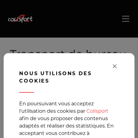
Transport de bureau ,
livraison de bureau
NOUS UTILISONS DES
COOKIES
La solution de
transport pour vos
En poursuivant vous acceptez
l'utilisation des cookies par
Colisport
colis volumineux
afin de vous proposer des contenus
adaptés et réaliser des statistiques. En
acceptant vous contribuez à