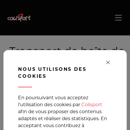
Transport de boîte de
vitesses , livraison de
NOUS UTILISONS DES
boîte de vitesses
COOKIES
La solution de
En poursuivant vous acceptez
l'utilisation des cookies par
Colisport
transport pour vos
afin de vous proposer des contenus
adaptés et réaliser des statistiques. En
colis volumineux
acceptant vous contribuez à