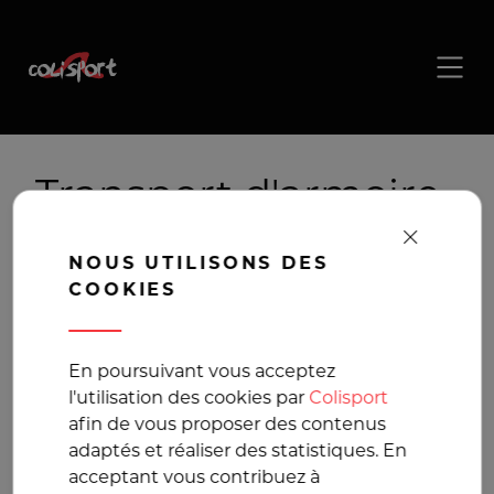
Transport d'armoire ,
livraison d'armoire
NOUS UTILISONS DES
COOKIES
La solution de
transport pour vos
En poursuivant vous acceptez
l'utilisation des cookies par
Colisport
colis volumineux
afin de vous proposer des contenus
adaptés et réaliser des statistiques. En
acceptant vous contribuez à